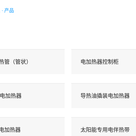
 · 产品
万森 · 服务
新闻资讯
万森 ·
t
热管（管状）
电加热器控制柜
C电加热器
导热油撬装电加热器
电加热器
太阳能专用电伴热带