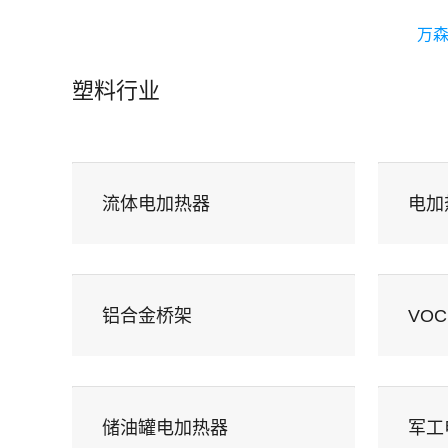
万森 · 产品
万森 · 印象
万森
WanSen
Produc
塑料行业
流体电加热器
电加
铝合金桥架
VO
储油罐电加热器
军工